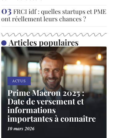
FRCI idf : quelles startups et PME
ont réellement leurs chances ?
Articles populaires
ACTUS
Prime Macron 2025 :
Date de versement et
informations
importantes à connaître
10 mars 2026