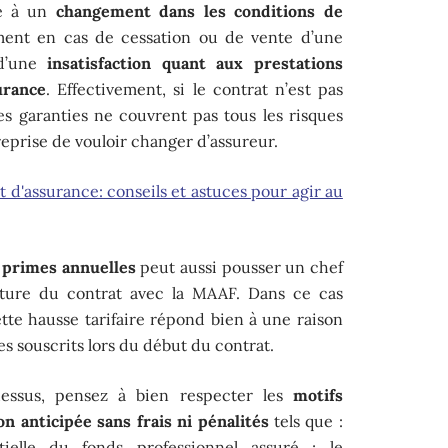
ié à un
changement dans les conditions de
ent en cas de cessation ou de vente d’une
 d’une
insatisfaction quant aux prestations
urance
. Effectivement, si le contrat n’est pas
es garanties ne couvrent pas tous les risques
treprise de vouloir changer d’assureur.
 d'assurance: conseils et astuces pour agir au
 primes annuelles
peut aussi pousser un chef
pture du contrat avec la MAAF. Dans ce cas
cette hausse tarifaire répond bien à une raison
mes souscrits lors du début du contrat.
essus, pensez à bien respecter les
motifs
on anticipée sans frais ni pénalités
tels que :
tielle du fonds professionnel assuré ; le