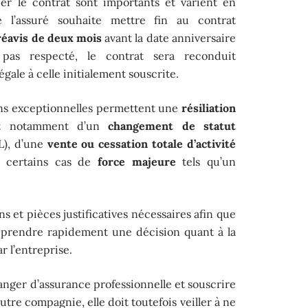
ier le contrat sont importants et varient en
e l’assuré souhaite mettre fin au contrat
réavis de deux mois
avant la date anniversaire
 pas respecté, le contrat sera reconduit
le à celle initialement souscrite.
ions exceptionnelles permettent une
résiliation
git notamment d’un
changement de statut
L), d’une
vente ou cessation totale d’activité
s certains cas de
force majeure
tels qu’un
ons et pièces justificatives nécessaires afin que
 prendre rapidement une décision quant à la
r l’entreprise.
nger d’assurance professionnelle et souscrire
tre compagnie, elle doit toutefois veiller à ne