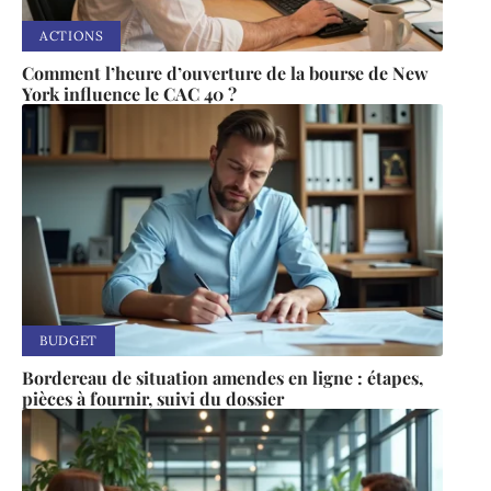
ACTIONS
Comment l’heure d’ouverture de la bourse de New
York influence le CAC 40 ?
BUDGET
Bordereau de situation amendes en ligne : étapes,
pièces à fournir, suivi du dossier