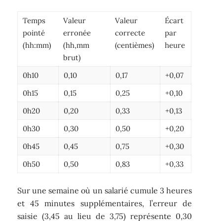
Temps
Valeur
Valeur
Écart
pointé
erronée
correcte
par
(hh:mm)
(hh,mm
(centièmes)
heure
brut)
0h10
0,10
0,17
+0,07
0h15
0,15
0,25
+0,10
0h20
0,20
0,33
+0,13
0h30
0,30
0,50
+0,20
0h45
0,45
0,75
+0,30
0h50
0,50
0,83
+0,33
Sur une semaine où un salarié cumule 3 heures
et 45 minutes supplémentaires, l’erreur de
saisie (3,45 au lieu de 3,75) représente 0,30