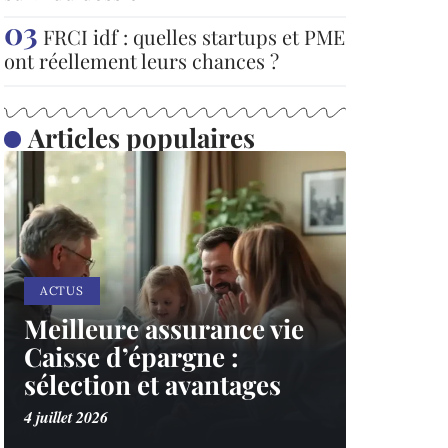
FRCI idf : quelles startups et PME
ont réellement leurs chances ?
Articles populaires
ACTUS
Meilleure assurance vie
Caisse d’épargne :
sélection et avantages
4 juillet 2026