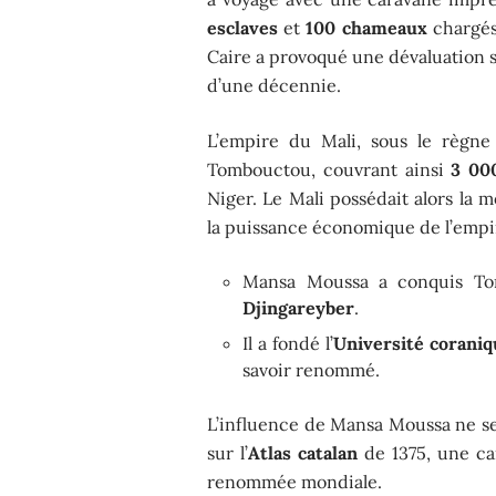
esclaves
et
100 chameaux
chargé
Caire a provoqué une dévaluation s
d’une décennie.
L’empire du Mali, sous le règne
Tombouctou, couvrant ainsi
3 00
Niger. Le Mali possédait alors la 
la puissance économique de l’empi
Mansa Moussa a conquis Tom
Djingareyber
.
Il a fondé l’
Université corani
savoir renommé.
L’influence de Mansa Moussa ne se 
sur l’
Atlas catalan
de 1375, une ca
renommée mondiale.