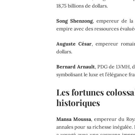
18,75 billions de dollars.
Song Shenzong
, empereur de la 
empire avec des ressources évaluées 
Auguste César
, empereur romain
dollars.
Bernard Arnault
, PDG de LVMH, dé
symbolisant le luxe et l’élégance fr
Les fortunes colossa
historiques
Mansa Moussa
, empereur du Roya
annales pour sa richesse inégalée.
a voyagé avec une caravane impr