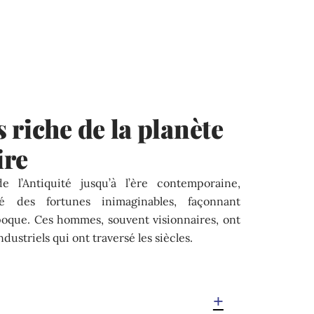
 riche de la planète
ire
 l’Antiquité jusqu’à l’ère contemporaine,
é des fortunes inimaginables, façonnant
époque. Ces hommes, souvent visionnaires, ont
ustriels qui ont traversé les siècles.