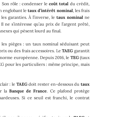
t. Son rôle : condenser le
coût total
du crédit,
n englobant le
taux d’intérêt nominal
, les frais
 les garanties. À l’inverse, le
taux nominal
ne
 Il ne s’intéresse qu’au prix de l’argent prêté,
nexes qui pèsent lourd au final.
 les pièges : un taux nominal séduisant peut
rix ou des frais accessoires. Le
TAEG
garantit
e norme européenne. Depuis 2016, le
TEG
(taux
TAEG pour les particuliers : même principe, mais
lair : le
TAEG
doit rester en-dessous du
taux
ar la
Banque de France
. Ce plafond protège
ardeuses. Si ce seuil est franchi, le contrat