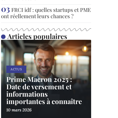
FRCI idf : quelles startups et PME
ont réellement leurs chances ?
Articles populaires
ACTUS
Prime Macron 2025 :
Date de versement et
informations
importantes à connaître
10 mars 2026