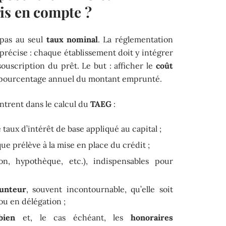
is en compte ?
pas au seul
taux nominal
. La réglementation
écise : chaque établissement doit y intégrer
a souscription du prêt. Le but : afficher le
coût
 pourcentage annuel du montant emprunté.
entrent dans le calcul du
TAEG
:
e taux d’intérêt de base appliqué au capital ;
ue prélève à la mise en place du crédit ;
on, hypothèque, etc.), indispensables pour
runteur
, souvent incontournable, qu’elle soit
ou en délégation ;
bien
et, le cas échéant, les
honoraires