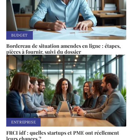
BUDGET
Bordereau de situation amendes en ligne : étapes,
pièces à fournir, suivi du dossier
ENTREPRISE
FRCI idf : quelles startups et PME ont réellement
leurs chances ?