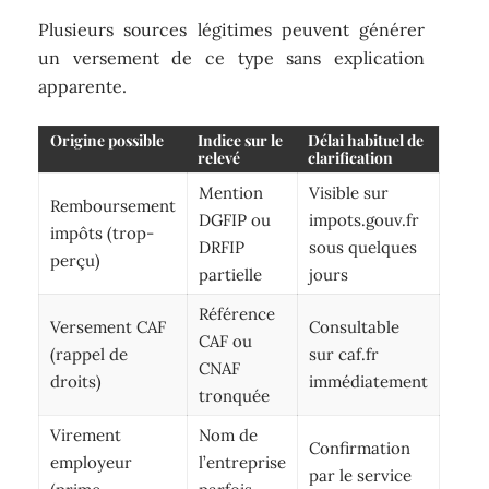
Plusieurs sources légitimes peuvent générer
un versement de ce type sans explication
apparente.
Origine possible
Indice sur le
Délai habituel de
relevé
clarification
Mention
Visible sur
Remboursement
DGFIP ou
impots.gouv.fr
impôts (trop-
DRFIP
sous quelques
perçu)
partielle
jours
Référence
Versement CAF
Consultable
CAF ou
(rappel de
sur caf.fr
CNAF
droits)
immédiatement
tronquée
Virement
Nom de
Confirmation
employeur
l’entreprise
par le service