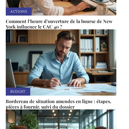
ACTIONS
Comment l’heure d’ouverture de la bourse de New
York influence le CAC 40 ?
BUDGET
Bordereau de situation amendes en ligne : étapes,
pièces à fournir, suivi du dossier